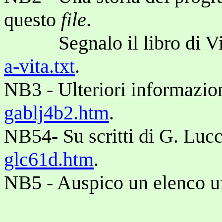
questo
file
.
Segnalo il libro di Vinc
a-vita.txt
.
NB3 - Ulteriori informazion
gablj4b2.htm
.
NB54- Su scritti di G. Lucc
glc61d.htm
.
NB5 - Auspico un elenco uffi