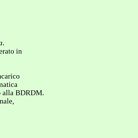
a
.
rato in
ncarico
matica
o alla BDRDM.
nale,