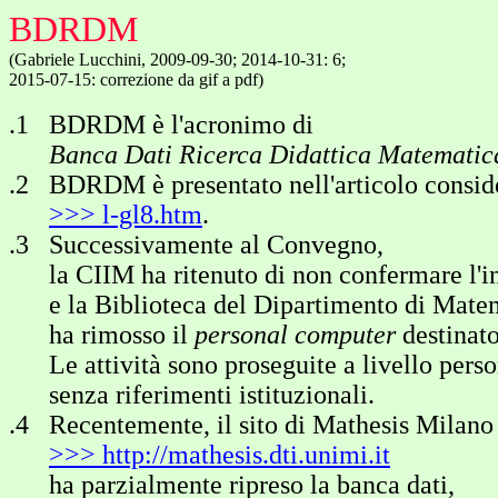
BDRDM
(Gabriele Lucchini, 2009-09-30; 2014-10-31: 6;
2015-07-15: correzione da gif a pdf)
.1 BDRDM è l'acronimo di
Banca Dati Ricerca Didattica Matematic
.2 BDRDM è presentato nell'articolo conside
>>> l-gl8.htm
.
.3 Successivamente al Convegno,
la CIIM ha ritenuto di non confermare l'i
e la Biblioteca del Dipartimento di Mate
ha rimosso il
personal computer
destinat
Le attività sono proseguite a livello perso
senza riferimenti istituzionali.
.4 Recentemente, il sito di Mathesis Milano
>>> http://mathesis.dti.unimi.it
ha parzialmente ripreso la banca dati,