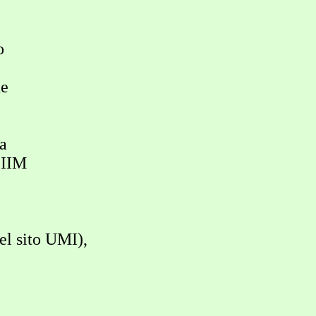
o
ne
a
CIIM
l sito UMI),
.