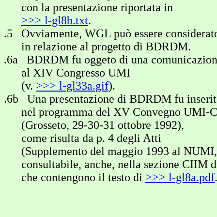
con la presentazione riportata in
>>> l-gl8b.txt
.
.5 Ovviamente, WGL può essere considerat
in relazione al progetto di BDRDM.
.6a BDRDM fu oggeto di una comunicazio
al XIV Congresso UMI
(v.
>>> l-gl33a.gif
).
.6b Una presentazione di BDRDM fu inserit
nel programma del XV Convegno UMI-
(Grosseto, 29-30-31 ottobre 1992),
come risulta da p. 4 degli Atti
(Supplemento del maggio 1993 al NUMI,
consultabile, anche, nella sezione CIIM de
che contengono il testo di
>>> l-gl8a.pdf