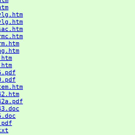
htm
htm
vlg.htm
vlg.htm
sac.htm
rmc.htm
rm.htm
ng.htm
.htm
.htm
6.pdf
0.pdf
tem.htm
42.htm
42a.pdf
43.doc
6.doc
.pdf
txt