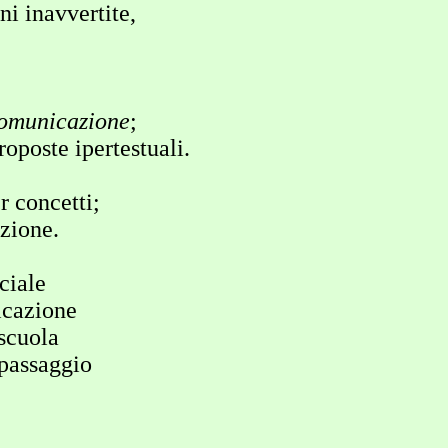
navvertite,
comunicazione
;
oste ipertestuali.
concetti;
zione.
iale
cazione
cuola
 passaggio