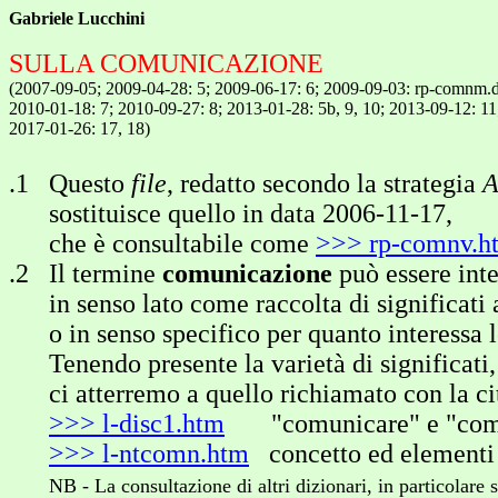
Gabriele Lucchini
SULLA COMUNICAZIONE
(2007-09-05; 2009-04-28: 5; 2009-06-17: 6; 2009-09-03: rp-comnm.
2010-01-18: 7; 2010-09-27: 8; 2013-01-28: 5b, 9, 10; 2013-09-12: 11
2017-01-26: 17, 18)
.1 Questo
file
, redatto secondo la strategia
sostituisce quello in data 2006-11-17,
che è consultabile come
>>> rp-comnv.h
.2 Il termine
comunicazione
può essere int
in senso lato come raccolta di significati at
o in senso specifico per quanto interessa 
Tenendo presente la varietà di significati,
ci atterremo a quello richiamato con la cit
>>> l-disc1.htm
"comunicare" e "comu
>>> l-ntcomn.htm
concetto ed elementi
NB - La consultazione di altri dizionari, in particolare 