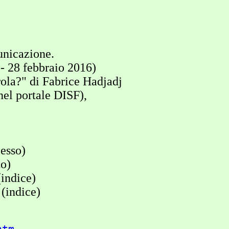
municazione.
 - 28 febbraio 2016)
ola?" di Fabrice Hadjadj
el portale DISF),
esso)
to)
indice)
(indice)