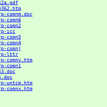
42a.pdf
g362.htm
rp-comnm.doc
rp-comn6
rp-comn2
rp-icc
rp-comn5
rp-comn4
rp-comnj
rp-lttr
rp-comnv.htm
rp-comn1
43.doc
6.doc
rp-untcm.htm
rp-comnx.htm