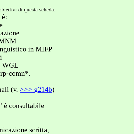
ettivi di questa scheda.
 è:
e
azione
 IMNM
nguistico in MIFP
i
in WGL
rp-comn*.
ali (v.
>>> g214b
)
è consultabile
zione scritta,