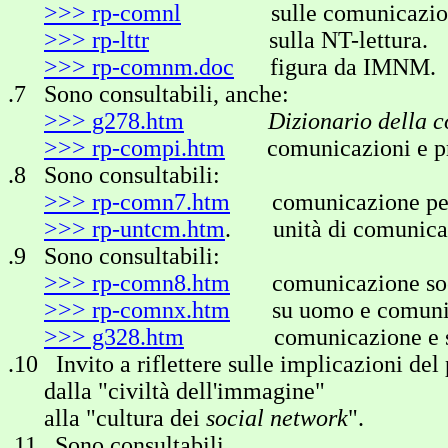
>>> rp-comnl
sulle comunicazioni i
>>> rp-lttr
sulla NT-lettura.
>>> rp-comnm.doc
figura da IMNM.
.7 Sono consultabili, anche:
>>> g278.htm
Dizionario della 
>>> rp-compi.htm
comunicazioni e prop
.8 Sono consultabili:
>>> rp-comn7.htm
comunicazione per 
>>> rp-untcm.htm
. unità di comunica
.9 Sono consultabili:
>>> rp-comn8.htm
comunicazione soc
>>> rp-comnx.htm
su uomo e comuni
>>> g328.htm
comunicazione e s
.10 Invito a riflettere sulle implicazioni del
dalla "civiltà dell'immagine"
alla "cultura dei
social network
".
.11 Sono consultabili