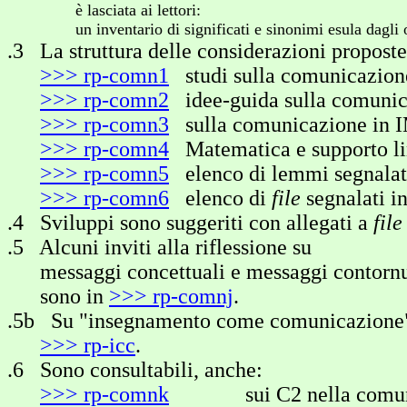
è lasciata ai lettori:
un inventario di significati e sinonimi esula dagli obi
.3 La struttura delle considerazioni proposte
>>> rp-comn1
studi sulla comunicazion
>>> rp-comn2
idee-guida sulla comunic
>>> rp-comn3
sulla comunicazione in
>>> rp-comn4
Matematica e supporto li
>>> rp-comn5
elenco di lemmi segnalat
>>> rp-comn6
elenco di
file
segnalati 
.4 Sviluppi sono suggeriti con allegati a
file
.5 Alcuni inviti alla riflessione su
messaggi concettuali e messaggi contornu
sono in
>>> rp-comnj
.
.5b Su "insegnamento come comunicazione" 
>>> rp-icc
.
.6 Sono consultabili, anche:
>>> rp-comnk
sui C2 nella comunica