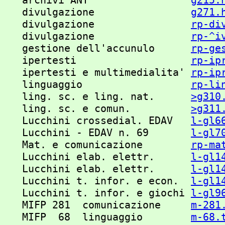
   archivi ANT                 
g215.
   divulgazione                
g271.
   divulgazione                
rp-di
   divulgazione                
rp-^i
   gestione dell'accunulo      
rp-ge
   ipertesti                   
rp-ip
   ipertesti e multimedialita' 
rp-ip
   linguaggio                  
rp-li
   ling. sc. e ling. nat.      
>g310
   ling. sc. e comun.          
>g311
   Lucchini crossedial. EDAV   
l-gl6
   Lucchini - EDAV n. 69       
l-gl7
   Mat. e comunicazione        
rp-ma
   Lucchini elab. elettr.      
l-gl1
   Lucchini elab. elettr.      
l-gl1
   Lucchini t. infor. e econ.  
l-gl1
   Lucchini t. infor. e giochi 
l-gl9
   MIFP 281  comunicazione     
m-281
   MIFP  68  linguaggio        
m-68.