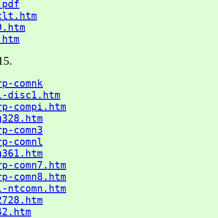
.pdf
clt.htm
9.htm
.htm
15.
rp-comnk
l-disc1.htm
rp-compi.htm
g328.htm
rp-comn3
rp-comnl
g361.htm
rp-comn7.htm
rp-comn8.htm
l-ntcomn.htm
2728.htm
42.htm