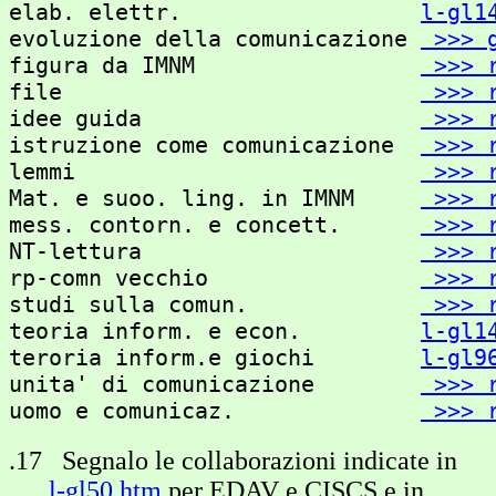
elab. elettr.                  
l-gl1
evoluzione della comunicazione 
 >>> 
figura da IMNM                 
 >>> 
file                           
 >>> 
idee guida                     
 >>> 
istruzione come comunicazione  
 >>> 
lemmi                          
 >>> 
Mat. e suoo. ling. in IMNM     
 >>> 
mess. contorn. e concett.      
 >>> 
NT-lettura                     
 >>> 
rp-comn vecchio                
 >>> 
studi sulla comun.             
 >>> 
teoria inform. e econ.         
l-gl1
teroria inform.e giochi        
l-gl9
unita' di comunicazione        
 >>> 
uomo e comunicaz.              
 >>> 
.17 Segnalo le collaborazioni indicate in
l-gl50.htm
per EDAV e CISCS e in