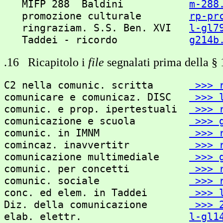
   MIFP 288  Baldini           
m-288
   promozione culturale        
rp-pr
   ringraziam. S.S. Ben. XVI   
l-gl7
   Taddei - ricordo            
g214b
.16 Ricapitolo i
file
segnalati prima della § 
C2 nella comunic. scritta      
 >>> 
comunicare e comunicaz. DISC   
 >>> 
comunic. e prop. ipertestuali  
 >>> 
comunicazione e scuola         
 >>> 
comunic. in IMNM               
 >>> 
comincaz. inavvertitr          
 >>> 
comunicazione multimediale     
 >>> 
comunic. per concetti          
 >>> 
comunic. sociale               
 >>> 
conc. ed elem. in Taddei       
 >>> 
Diz. della comunicazione       
 >>> 
elab. elettr.                  
l-gl1