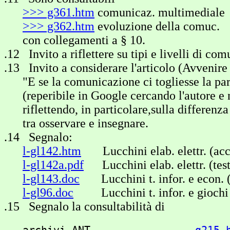
>>> g361.htm
comunicaz. multimediale
>>> g362.htm
evoluzione della comuc.
con collegamenti a § 10.
.12 Invito a riflettere su tipi e livelli di co
.13 Invito a considerare l'articolo (Avvenire
"E se la comunicazione ci togliesse la par
(reperibile in Google cercando l'autore e n
riflettendo, in particolare,sulla differenza
tra osservare e insegnare.
.14 Segnalo:
l-gl142.htm
Lucchini elab. elettr. (acc
l-gl142a.pdf
Lucchini elab. elettr. (tes
l-gl143.doc
Lucchini t. infor. e econ. (
l-gl96.doc
Lucchini t. infor. e giochi 
.15 Segnalo la consultabilità di