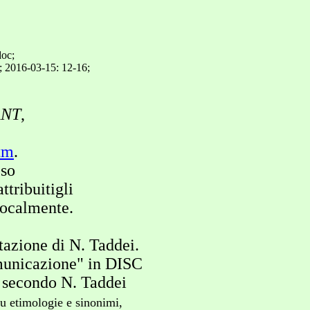
doc;
; 2016-03-15: 12-16;
ANT
,
tm
.
eso
tribuitigli
localmente.
azione di N. Taddei.
nicazione" in DISC
 secondo N. Taddei
su etimologie e sinonimi,